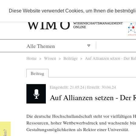
Diese Website verwendet Cookies, um Ihnen die bestmöglic
Alle Themen
Sie sind hier
Home
>
Wissen
>
Beiträge
> Auf Allianzen setzen - Der Rek
Beitrag
Eingestellt: 21.05.24 | Erstellt:
30.04.24
Auf Allianzen setzen - Der
Die deutsche Hochschullandschaft steht vor vielfältigen 
Ressourcen, hoher Wettbewerbsdruck und wachsende büro
Gestaltungsmöglichkeiten als Rektor einer Universität.