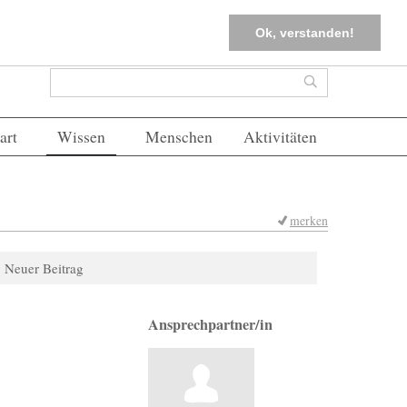
tter
Corona-Management
Merkliste (
0
)
FAQs
Einloggen
Ok, verstanden!
Suchformular
Suche
art
Wissen
Menschen
Aktivitäten
merken
Neuer Beitrag
Ansprechpartner/in