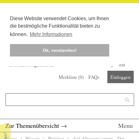
Diese Website verwendet Cookies, um Ihnen
die bestmögliche Funktionalität bieten zu
können.
Mehr Informationen
Ok, verstanden!
Kostenlos registrieren
Newsletter
Corona-Management
Merkliste (
0
)
FAQs
Einloggen
Suchformular
Suche
Zur Themenübersicht
→
Menu
Home
>
Wissen
>
Beiträge
> Auf Allianzen setzen - Der