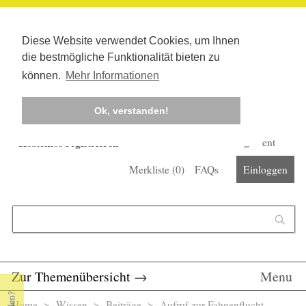
Diese Website verwendet Cookies, um Ihnen
die bestmögliche Funktionalität bieten zu
können.
Mehr Informationen
Ok, verstanden!
Kostenlos registrieren
Newsletter
Corona-Management
Merkliste (
0
)
FAQs
Einloggen
Suchformular
Suche
Zur Themenübersicht
→
Menu
Home
>
Wissen
>
Beiträge
> Aufruf zur Fahnenflucht -