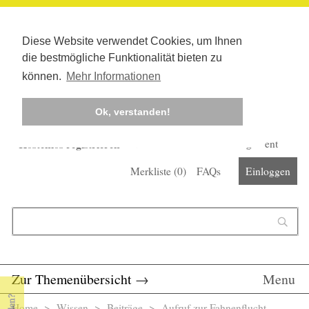
Diese Website verwendet Cookies, um Ihnen
die bestmögliche Funktionalität bieten zu
können.
Mehr Informationen
Ok, verstanden!
Kostenlos registrieren
Newsletter
Corona-Management
Merkliste (
0
)
FAQs
Einloggen
Suchformular
Suche
Zur Themenübersicht
→
Menu
Home
>
Wissen
>
Beiträge
> Aufruf zur Fahnenflucht -