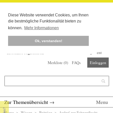
Diese Website verwendet Cookies, um Ihnen
die bestmögliche Funktionalität bieten zu
können.
Mehr Informationen
Ok, verstanden!
Kostenlos registrieren
Newsletter
Corona-Management
Merkliste (
0
)
FAQs
Einloggen
Suchformular
Suche
Zur Themenübersicht
→
Menu
Home
>
Wissen
>
Beiträge
> Aufruf zur Fahnenflucht -