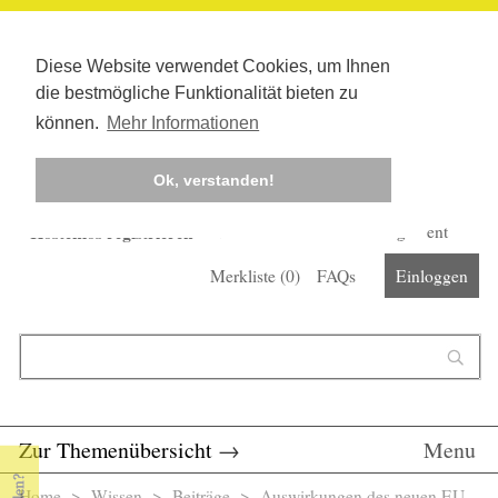
Diese Website verwendet Cookies, um Ihnen
die bestmögliche Funktionalität bieten zu
können.
Mehr Informationen
Ok, verstanden!
Kostenlos registrieren
Newsletter
Corona-Management
Merkliste (
0
)
FAQs
Einloggen
Suchformular
Suche
Zur Themenübersicht
→
Menu
Home
>
Wissen
>
Beiträge
> Auswirkungen des neuen EU-