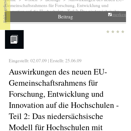
Sie sind hier
Gemeinschaftsrahmens für Forschung, Entwicklung und
Innovation auf die Hochschulen - Teil 2: Das niedersächsische
merken
Beitrag
Modell...
Eingestellt: 02.07.09 | Erstellt:
25.06.09
Auswirkungen des neuen EU-
Gemeinschaftsrahmens für
Forschung, Entwicklung und
Innovation auf die Hochschulen -
Teil 2: Das niedersächsische
Modell für Hochschulen mit