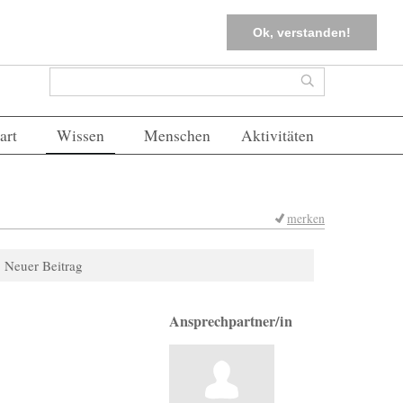
tter
Corona-Management
Merkliste (
0
)
FAQs
Einloggen
Ok, verstanden!
Suchformular
Suche
art
Wissen
Menschen
Aktivitäten
merken
Neuer Beitrag
Ansprechpartner/in