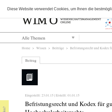
Diese Website verwendet Cookies, um Ihnen die bestmöglic
Alle Themen
Sie sind hier
Home
>
Wissen
>
Beiträge
> Befristungsrecht und Kodex für
Beitrag
Eingestellt: 23.01.15 | Erstellt:
01.01.15
Befristungsrecht und Kodex für gu
Hochschularbeitsrechts