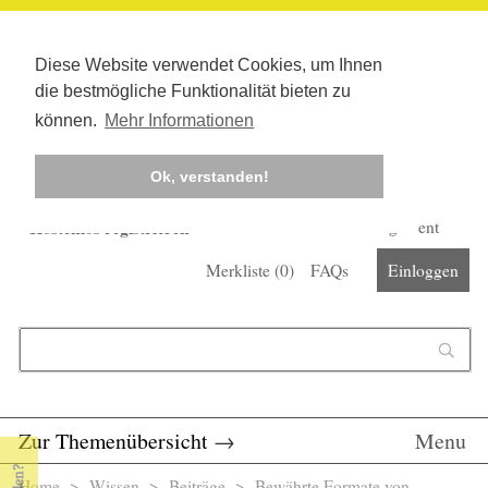
Diese Website verwendet Cookies, um Ihnen
die bestmögliche Funktionalität bieten zu
können.
Mehr Informationen
Ok, verstanden!
Kostenlos registrieren
Newsletter
Corona-Management
Merkliste (
0
)
FAQs
Einloggen
Suchformular
Suche
Zur Themenübersicht
→
Menu
Home
>
Wissen
>
Beiträge
> Bewährte Formate von