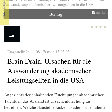
Sie sind hier
Auswanderung akademischer Leistungseliten in die USA
merken
Beitrag
Eingestellt: 24.11.08 | Erstellt:
15.03.03
Brain Drain. Ursachen für die
Auswanderung akademischer
Leistungseliten in die USA
Angesichts der anhaltenden Flucht junger akademischer
Talente in das Ausland ist Ursachenforschung zu
betreiben. Welche Bausteine locken akademische Talente