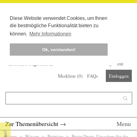
Diese Website verwendet Cookies, um Ihnen
die bestmögliche Funktionalität bieten zu
können.
Mehr Informationen
Ok, verstanden!
Kostenlos registrieren
Newsletter
Corona-Management
Merkliste (
0
)
FAQs
Einloggen
Suchformular
Suche
Zur Themenübersicht
→
Menu
Home
>
Wissen
>
Beiträge
> Brain Drain. Ursachen für die