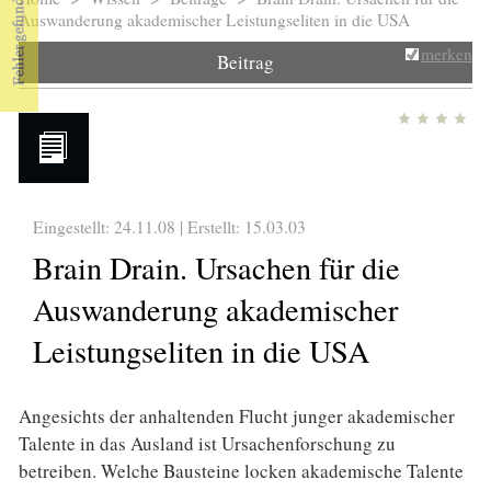
Sie sind hier
Auswanderung akademischer Leistungseliten in die USA
merken
Beitrag
Eingestellt: 24.11.08 | Erstellt:
15.03.03
Brain Drain. Ursachen für die
Auswanderung akademischer
Leistungseliten in die USA
Angesichts der anhaltenden Flucht junger akademischer
Talente in das Ausland ist Ursachenforschung zu
betreiben. Welche Bausteine locken akademische Talente