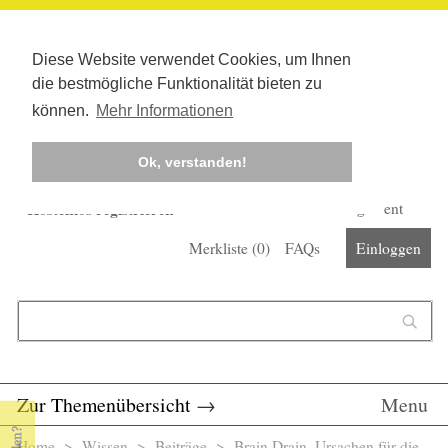
Diese Website verwendet Cookies, um Ihnen
die bestmögliche Funktionalität bieten zu
können.
Mehr Informationen
Ok, verstanden!
Kostenlos registrieren
Newsletter
Corona-Management
Merkliste (
0
)
FAQs
Einloggen
Suchformular
Suche
Zur Themenübersicht
→
Menu
Home
>
Wissen
>
Beiträge
> Brain Drain. Ursachen für die