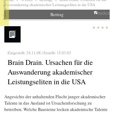
Sie sind hier
Auswanderung akademischer Leistungseliten in die USA
merken
Beitrag
Eingestellt: 24.11.08 | Erstellt:
15.03.03
Brain Drain. Ursachen für die
Auswanderung akademischer
Leistungseliten in die USA
Angesichts der anhaltenden Flucht junger akademischer
Talente in das Ausland ist Ursachenforschung zu
betreiben. Welche Bausteine locken akademische Talente