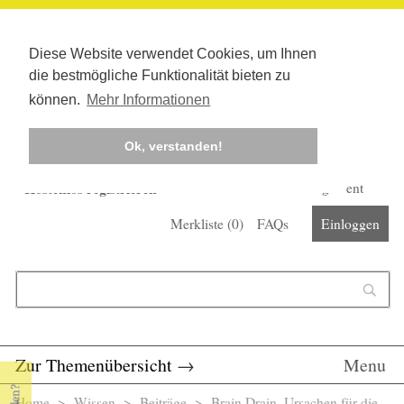
Diese Website verwendet Cookies, um Ihnen
die bestmögliche Funktionalität bieten zu
können.
Mehr Informationen
Ok, verstanden!
Kostenlos registrieren
Newsletter
Corona-Management
Merkliste (
0
)
FAQs
Einloggen
Suchformular
Suche
Zur Themenübersicht
→
Menu
Home
>
Wissen
>
Beiträge
> Brain Drain. Ursachen für die