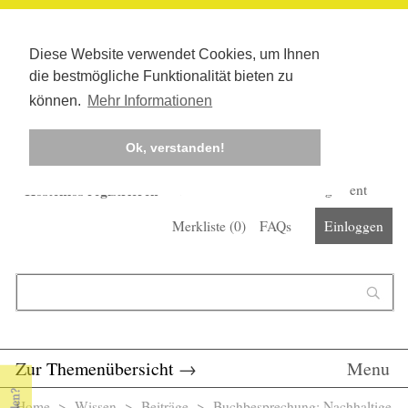
Diese Website verwendet Cookies, um Ihnen
die bestmögliche Funktionalität bieten zu
können.
Mehr Informationen
Ok, verstanden!
Kostenlos registrieren
Newsletter
Corona-Management
Merkliste (
0
)
FAQs
Einloggen
Suchformular
Suche
Zur Themenübersicht
→
Menu
Home
>
Wissen
>
Beiträge
> Buchbesprechung: Nachhaltige