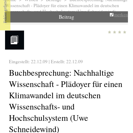
Sie sind hier
Wissenschaft - Plädoyer für einen Klimawandel im deutschen
Wissenschafts- und Hochschulsystem (Uwe Schneidewind)
merken
Beitrag
Eingestellt: 22.12.09 | Erstellt:
22.12.09
Buchbesprechung: Nachhaltige
Wissenschaft - Plädoyer für einen
Klimawandel im deutschen
Wissenschafts- und
Hochschulsystem (Uwe
Schneidewind)