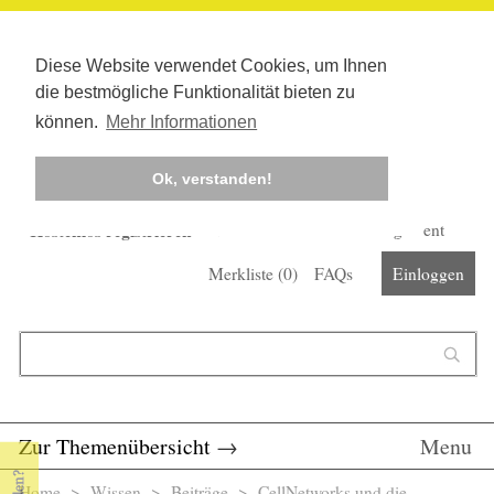
Diese Website verwendet Cookies, um Ihnen
die bestmögliche Funktionalität bieten zu
können.
Mehr Informationen
Ok, verstanden!
Kostenlos registrieren
Newsletter
Corona-Management
Merkliste (
0
)
FAQs
Einloggen
Suchformular
Suche
Zur Themenübersicht
→
Menu
Home
>
Wissen
>
Beiträge
> CellNetworks und die