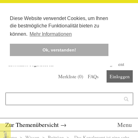
Diese Website verwendet Cookies, um Ihnen
die bestmögliche Funktionalität bieten zu
können.
Mehr Informationen
Ok, verstanden!
Kostenlos registrieren
Newsletter
Corona-Management
Merkliste (
0
)
FAQs
Einloggen
Suchformular
Suche
Zur Themenübersicht
→
Menu
Home
>
Wissen
>
Beiträge
> „Das Kanzleramt ist eine sehr