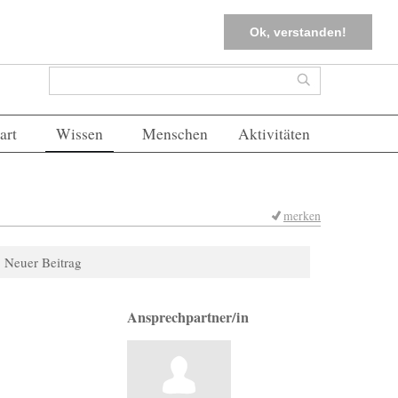
tter
Corona-Management
Merkliste (
0
)
FAQs
Einloggen
Ok, verstanden!
Suchformular
Suche
art
Wissen
Menschen
Aktivitäten
merken
Neuer Beitrag
Ansprechpartner/in