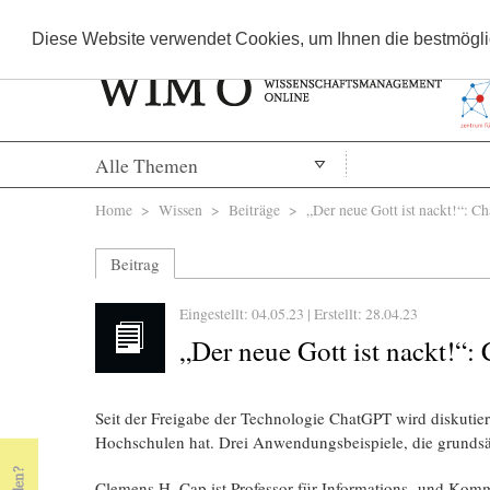
Diese Website verwendet Cookies, um Ihnen die bestmöglic
Alle Themen
Sie sind hier
Home
>
Wissen
>
Beiträge
> „Der neue Gott ist nackt!“: C
Beitrag
Eingestellt: 04.05.23 | Erstellt:
28.04.23
„Der neue Gott ist nackt!“
Seit der Freigabe der Technologie ChatGPT wird diskutie
Hochschulen hat. Drei Anwendungsbeispiele, die grundsä
Clemens H. Cap ist Professor für Informations- und Komm