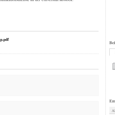
p.pdf
Bei
Em
Ak