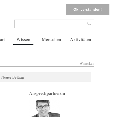
tter
Corona-Management
Merkliste (
0
)
FAQs
Einloggen
Ok, verstanden!
Suchformular
Suche
art
Wissen
Menschen
Aktivitäten
merken
Neuer Beitrag
Ansprechpartner/in