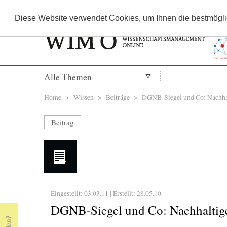
Diese Website verwendet Cookies, um Ihnen die bestmöglic
Alle Themen
Sie sind hier
Home
>
Wissen
>
Beiträge
> DGNB-Siegel und Co: Nachhalt
Beitrag
Eingestellt: 03.03.11 | Erstellt:
28.05.10
DGNB-Siegel und Co: Nachhaltige