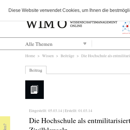
Diese Website verwendet Cookies, um Ihnen die bestmöglic
Alle Themen
Sie sind hier
Home
>
Wissen
>
Beiträge
> Die Hochschule als entmilitaris
Beitrag
Eingestellt: 05.03.14 | Erstellt:
01.03.14
Die Hochschule als entmilitarisie
Zivilklauseln