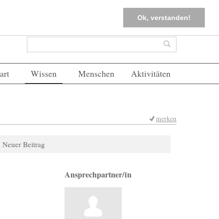
tter
Corona-Management
Merkliste (
0
)
FAQs
Einloggen
Ok, verstanden!
Suchformular
Suche
art
Wissen
Menschen
Aktivitäten
merken
Neuer Beitrag
Ansprechpartner/in