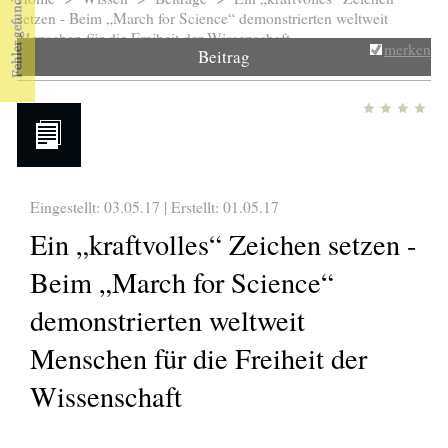
Sie sind hier
setzen - Beim „March for Science“ demonstrierten weltweit
Menschen für die Freiheit der Wissenschaft
merken
Beitrag
Eingestellt: 03.05.17 | Erstellt:
01.05.17
Ein „kraftvolles“ Zeichen setzen -
Beim „March for Science“
demonstrierten weltweit
Menschen für die Freiheit der
Wissenschaft