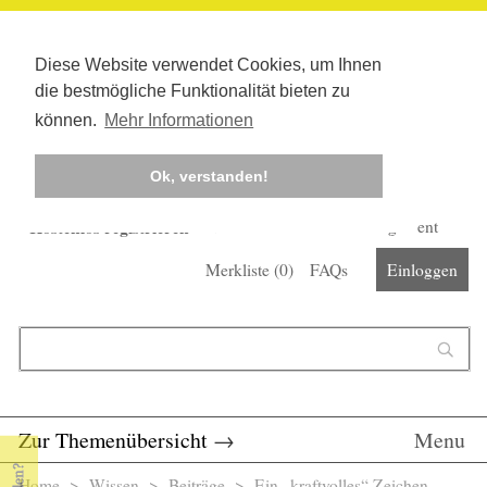
Diese Website verwendet Cookies, um Ihnen
die bestmögliche Funktionalität bieten zu
können.
Mehr Informationen
Ok, verstanden!
Kostenlos registrieren
Newsletter
Corona-Management
Merkliste (
0
)
FAQs
Einloggen
Suchformular
Suche
Zur Themenübersicht
→
Menu
Home
>
Wissen
>
Beiträge
> Ein „kraftvolles“ Zeichen