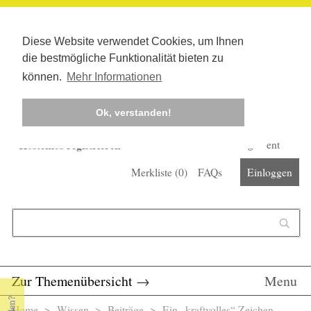
Diese Website verwendet Cookies, um Ihnen
die bestmögliche Funktionalität bieten zu
können.
Mehr Informationen
Ok, verstanden!
Kostenlos registrieren
Newsletter
Corona-Management
Merkliste (
0
)
FAQs
Einloggen
Suchformular
Suche
Zur Themenübersicht
→
Menu
Home
>
Wissen
>
Beiträge
> Ein „kraftvolles“ Zeichen