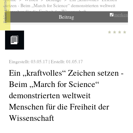
Sie sind hier
setzen - Beim „March for Science“ demonstrierten weltweit
Menschen für die Freiheit der Wissenschaft
merken
Beitrag
Eingestellt: 03.05.17 | Erstellt:
01.05.17
Ein „kraftvolles“ Zeichen setzen -
Beim „March for Science“
demonstrierten weltweit
Menschen für die Freiheit der
Wissenschaft