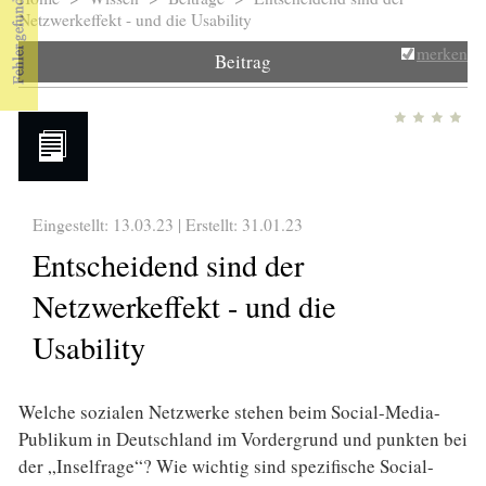
Sie sind hier
Netzwerkeffekt - und die Usability
merken
Beitrag
Eingestellt: 13.03.23 | Erstellt:
31.01.23
Entscheidend sind der
Netzwerkeffekt - und die
Usability
Welche sozialen Netzwerke stehen beim Social-Media-
Publikum in Deutschland im Vordergrund und punkten bei
der „Inselfrage“? Wie wichtig sind spezifische Social-