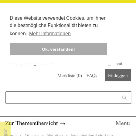
Diese Website verwendet Cookies, um Ihnen
die bestmögliche Funktionalität bieten zu
können.
Mehr Informationen
Ok, verstanden!
Kostenlos registrieren
Newsletter
Corona-Management
Merkliste (
0
)
FAQs
Einloggen
Suchformular
Suche
Zur Themenübersicht
→
Menu
Home
>
Wissen
>
Beiträge
> Entscheidend sind der