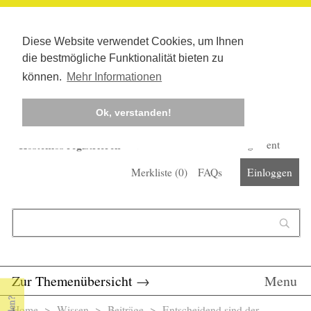
Diese Website verwendet Cookies, um Ihnen
die bestmögliche Funktionalität bieten zu
können.
Mehr Informationen
Ok, verstanden!
Kostenlos registrieren
Newsletter
Corona-Management
Merkliste (
0
)
FAQs
Einloggen
Suchformular
Suche
Zur Themenübersicht
→
Menu
Home
>
Wissen
>
Beiträge
> Entscheidend sind der