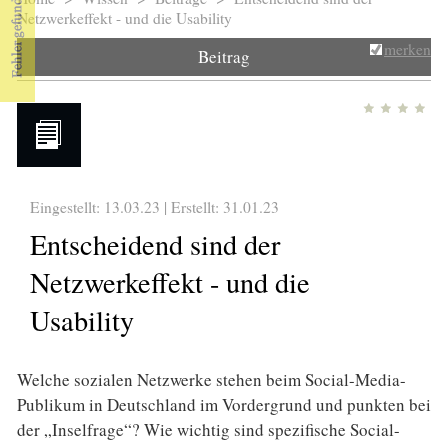
Sie sind hier
Netzwerkeffekt - und die Usability
merken
Beitrag
Eingestellt: 13.03.23 | Erstellt:
31.01.23
Entscheidend sind der
Netzwerkeffekt - und die
Usability
Welche sozialen Netzwerke stehen beim Social-Media-
Publikum in Deutschland im Vordergrund und punkten bei
der „Inselfrage“? Wie wichtig sind spezifische Social-