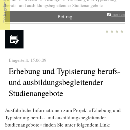
Sie sind hier
berufs- und ausbildungsbegleitender Studienangebote
merken
Beitrag
Eingestellt: 15.06.09
Erhebung und Typisierung berufs-
und ausbildungsbegleitender
Studienangebote
Ausführliche Informationen zum Projekt »Erhebung und
Typisierung berufs- und ausbildungsbegleitender
Studienangebote« finden Sie unter folgendem Link: