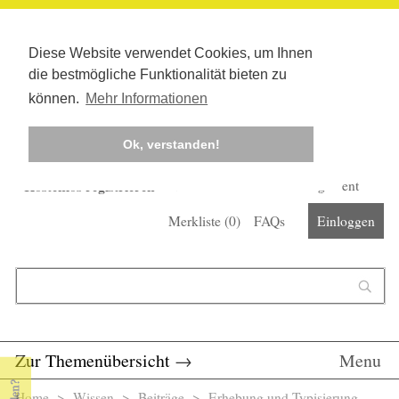
Diese Website verwendet Cookies, um Ihnen
die bestmögliche Funktionalität bieten zu
können.
Mehr Informationen
Ok, verstanden!
Kostenlos registrieren
Newsletter
Corona-Management
Merkliste (
0
)
FAQs
Einloggen
Suchformular
Suche
Zur Themenübersicht
→
Menu
Home
>
Wissen
>
Beiträge
> Erhebung und Typisierung