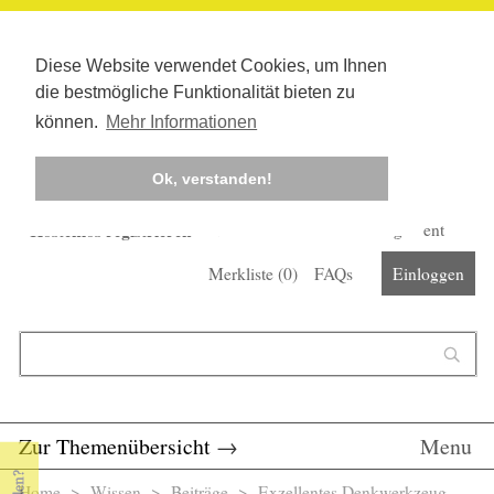
Diese Website verwendet Cookies, um Ihnen
die bestmögliche Funktionalität bieten zu
können.
Mehr Informationen
Ok, verstanden!
Kostenlos registrieren
Newsletter
Corona-Management
Merkliste (
0
)
FAQs
Einloggen
Suchformular
Suche
Zur Themenübersicht
→
Menu
Home
>
Wissen
>
Beiträge
> Exzellentes Denkwerkzeug -