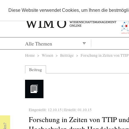
Diese Website verwendet Cookies, um Ihnen die bestmöglic
Alle Themen
Sie sind hier
Home
>
Wissen
>
Beiträge
> Forschung in Zeiten von TTIP
Beitrag
Eingestellt: 12.10.15 | Erstellt:
01.10.15
« Prev Page
Next Page »
Forschung in Zeiten von TTIP und
Hochschulen durch Handelsabko