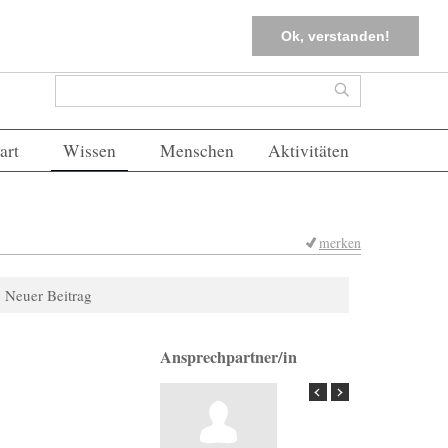
tter
Corona-Management
Merkliste (
0
)
FAQs
Einloggen
Ok, verstanden!
Suchformular
Suche
art
Wissen
Menschen
Aktivitäten
merken
Neuer Beitrag
Ansprechpartner/in