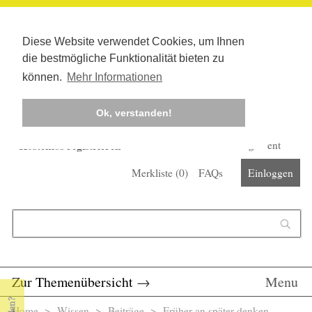
Diese Website verwendet Cookies, um Ihnen
die bestmögliche Funktionalität bieten zu
können.
Mehr Informationen
Ok, verstanden!
Kostenlos registrieren
Newsletter
Corona-Management
Merkliste (
0
)
FAQs
Einloggen
Suchformular
Suche
Zur Themenübersicht
→
Menu
Home
>
Wissen
>
Beiträge
> Früher an später denken -