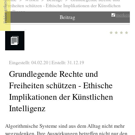
Sie sind hier
Freiheiten schützen - Ethische Implikationen der Künstlichen
Intelligenz
merken
Beitrag
Eingestellt: 04.02.20 | Erstellt:
31.12.19
Grundlegende Rechte und
Freiheiten schützen - Ethische
Implikationen der Künstlichen
Intelligenz
Algorithmische Systeme sind aus dem Alltag nicht mehr
wegzudenken. Ihre Auswirkungen betreffen nicht nur den