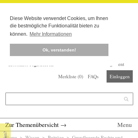
Diese Website verwendet Cookies, um Ihnen
die bestmögliche Funktionalität bieten zu
können.
Mehr Informationen
Ok, verstanden!
Kostenlos registrieren
Newsletter
Corona-Management
Merkliste (
0
)
FAQs
Einloggen
Suchformular
Suche
Zur Themenübersicht
→
Menu
Home
>
Wissen
>
Beiträge
> Grundlegende Rechte und