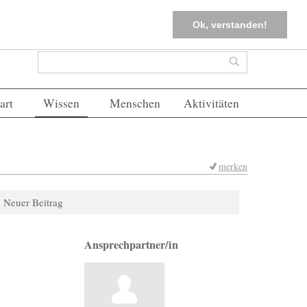
tter
Corona-Management
Merkliste (
0
)
FAQs
Einloggen
Ok, verstanden!
Suchformular
Suche
art
Wissen
Menschen
Aktivitäten
merken
Neuer Beitrag
Ansprechpartner/in