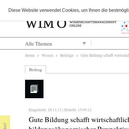
Diese Website verwendet Cookies, um Ihnen die bestmöglic
Alle Themen
Sie sind hier
Home
>
Wissen
>
Beiträge
> Gute Bildung schafft wirtschaf
Beitrag
Eingestellt: 28.11.12 | Erstellt:
15.09.12
Gute Bildung schafft wirtschaftli
bildungsökonomischer Perspektiv