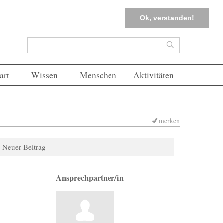
tter
Corona-Management
Merkliste (
0
)
FAQs
Einloggen
Ok, verstanden!
Suchformular
Suche
art
Wissen
Menschen
Aktivitäten
merken
Neuer Beitrag
Ansprechpartner/in