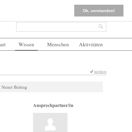
tter
Corona-Management
Merkliste (
0
)
FAQs
Einloggen
Ok, verstanden!
Suchformular
Suche
art
Wissen
Menschen
Aktivitäten
merken
Neuer Beitrag
Ansprechpartner/in