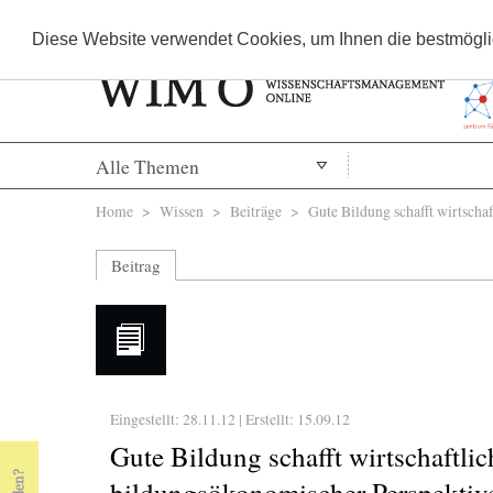
Diese Website verwendet Cookies, um Ihnen die bestmöglic
Alle Themen
Sie sind hier
Home
>
Wissen
>
Beiträge
> Gute Bildung schafft wirtschaf
Beitrag
Eingestellt: 28.11.12 | Erstellt:
15.09.12
Gute Bildung schafft wirtschaftli
bildungsökonomischer Perspektiv