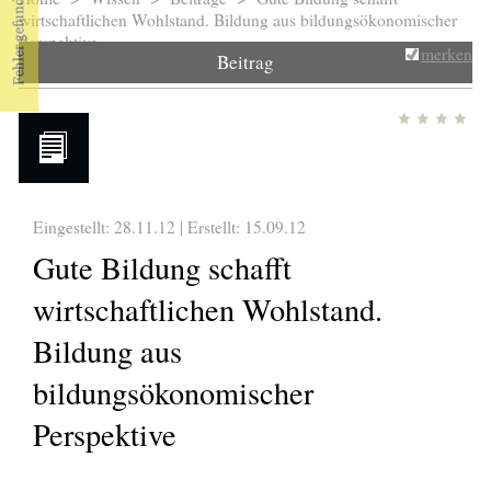
Sie sind hier
wirtschaftlichen Wohlstand. Bildung aus bildungsökonomischer
Perspektive
merken
Beitrag
Eingestellt: 28.11.12 | Erstellt:
15.09.12
Gute Bildung schafft
wirtschaftlichen Wohlstand.
Bildung aus
bildungsökonomischer
Perspektive