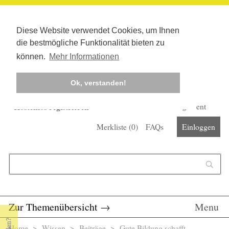
Diese Website verwendet Cookies, um Ihnen
die bestmögliche Funktionalität bieten zu
können.
Mehr Informationen
Ok, verstanden!
Kostenlos registrieren
Newsletter
Corona-Management
Merkliste (
0
)
FAQs
Einloggen
Suchformular
Suche
Zur Themenübersicht
→
Menu
Home
>
Wissen
>
Beiträge
> Gute Bildung schafft