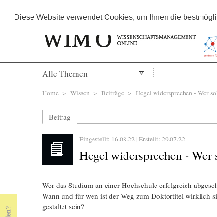
Diese Website verwendet Cookies, um Ihnen die bestmöglic
Alle Themen
Sie sind hier
Home
>
Wissen
>
Beiträge
> Hegel widersprechen - Wer sol
Beitrag
Eingestellt: 16.08.22 | Erstellt:
29.07.22
Hegel widersprechen - Wer 
Wer das Studium an einer Hochschule erfolgreich abgesch
Wann und für wen ist der Weg zum Doktortitel wirklich s
gestaltet sein?