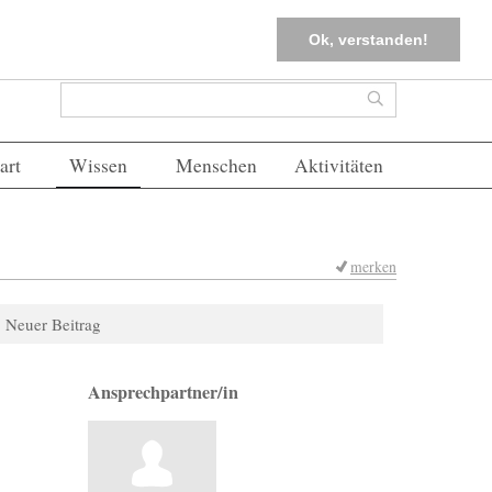
tter
Corona-Management
Merkliste (
0
)
FAQs
Einloggen
Ok, verstanden!
Suchformular
Suche
art
Wissen
Menschen
Aktivitäten
merken
Neuer Beitrag
Ansprechpartner/in