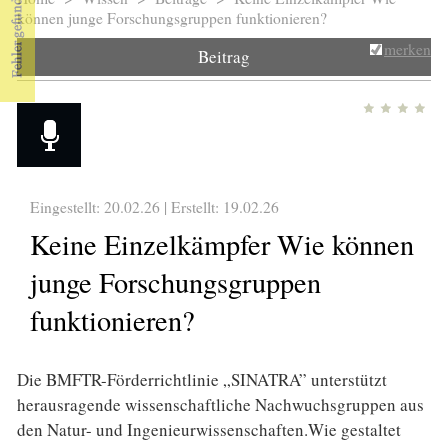
Sie sind hier
können junge Forschungsgruppen funktionieren?
merken
Beitrag
Eingestellt: 20.02.26 | Erstellt:
19.02.26
Keine Einzelkämpfer Wie können
junge Forschungsgruppen
funktionieren?
Die BMFTR-Förderrichtlinie „SINATRA” unterstützt
herausragende wissenschaftliche Nachwuchsgruppen aus
den Natur- und Ingenieurwissenschaften.Wie gestaltet