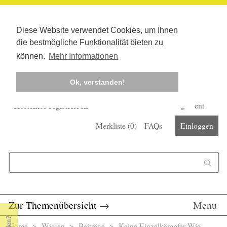
Diese Website verwendet Cookies, um Ihnen
die bestmögliche Funktionalität bieten zu
können.
Mehr Informationen
Ok, verstanden!
Kostenlos registrieren
Newsletter
Corona-Management
Merkliste (
0
)
FAQs
Einloggen
Suchformular
Suche
Zur Themenübersicht
→
Menu
Home
>
Wissen
>
Beiträge
> Keine Einzelkämpfer Wie