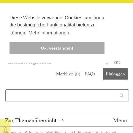
Diese Website verwendet Cookies, um Ihnen
die bestmögliche Funktionalität bieten zu
können.
Mehr Informationen
Ok, verstanden!
Kostenlos registrieren
Newsletter
Corona-Management
Merkliste (
0
)
FAQs
Einloggen
Suchformular
Suche
Zur Themenübersicht
→
Menu
Home
>
Wissen
>
Beiträge
> "Multiperspektivisch und