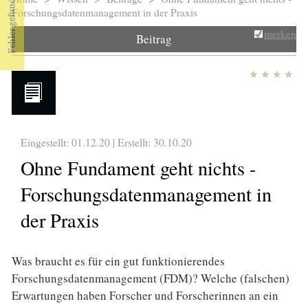
Sie sind hier
Forschungsdatenmanagement in der Praxis
merken
Beitrag
Eingestellt: 01.12.20 | Erstellt:
30.10.20
Ohne Fundament geht nichts -
Forschungsdatenmanagement in
der Praxis
Was braucht es für ein gut funktionierendes
Forschungsdatenmanagement (FDM)? Welche (falschen)
Erwartungen haben Forscher und Forscherinnen an ein