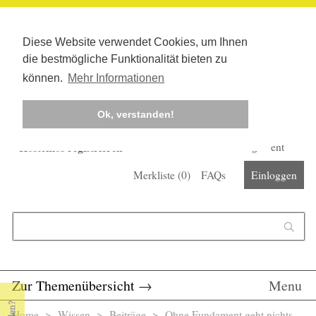
Diese Website verwendet Cookies, um Ihnen
die bestmögliche Funktionalität bieten zu
können.
Mehr Informationen
Ok, verstanden!
Kostenlos registrieren
Newsletter
Corona-Management
Merkliste (
0
)
FAQs
Einloggen
Suchformular
Suche
Zur Themenübersicht
→
Menu
Home
>
Wissen
>
Beiträge
> Ohne Fundament geht nichts -