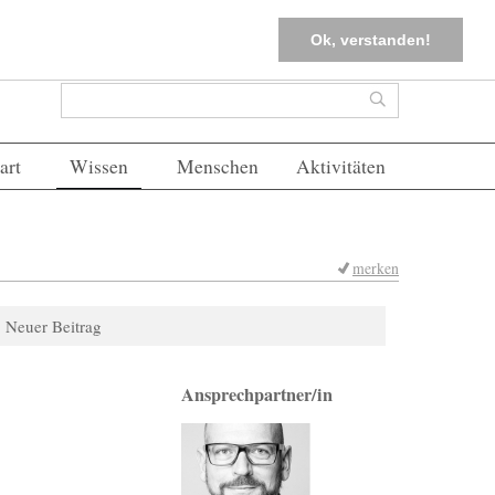
tter
Corona-Management
Merkliste (
0
)
FAQs
Einloggen
Ok, verstanden!
Suchformular
Suche
art
Wissen
Menschen
Aktivitäten
merken
Neuer Beitrag
Ansprechpartner/in