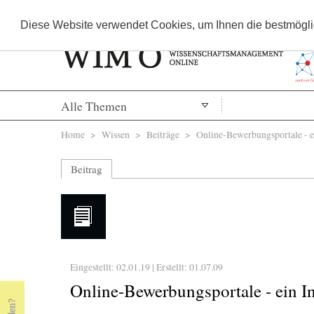
Diese Website verwendet Cookies, um Ihnen die bestmöglic
Alle Themen
Sie sind hier
Home
>
Wissen
>
Beiträge
> Online-Bewerbungsportale - ein
Beitrag
Eingestellt: 02.01.19 | Erstellt:
01.07.09
Online-Bewerbungsportale - ein I