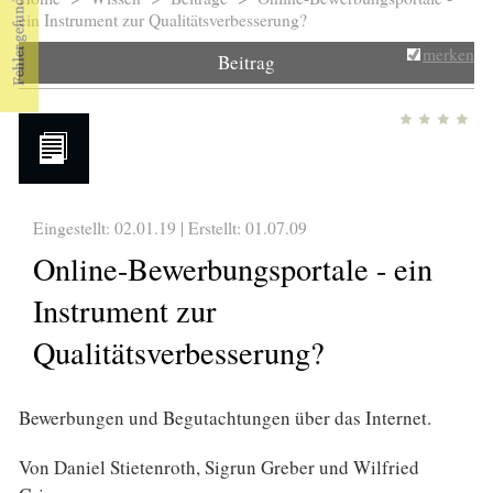
Sie sind hier
ein Instrument zur Qualitätsverbesserung?
merken
Beitrag
Eingestellt: 02.01.19 | Erstellt:
01.07.09
Online-Bewerbungsportale - ein
Instrument zur
Qualitätsverbesserung?
Bewerbungen und Begutachtungen über das Internet.
Von Daniel Stietenroth, Sigrun Greber und Wilfried