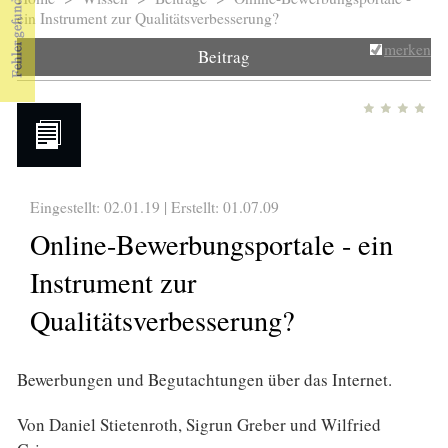
Sie sind hier
ein Instrument zur Qualitätsverbesserung?
merken
Beitrag
Eingestellt: 02.01.19 | Erstellt:
01.07.09
Online-Bewerbungsportale - ein
Instrument zur
Qualitätsverbesserung?
Bewerbungen und Begutachtungen über das Internet.
Von Daniel Stietenroth, Sigrun Greber und Wilfried