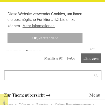
Diese Website verwendet Cookies, um Ihnen
die bestmögliche Funktionalität bieten zu
können.
Mehr Informationen
Ok, verstanden!
Kostenlos registrieren
Newsletter
Corona-Management
Merkliste (
0
)
FAQs
Einloggen
Suchformular
Suche
Zur Themenübersicht
→
Menu
Home
>
Wissen
>
Beiträge
> Online-Bewerbungsportale -