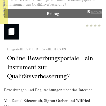
Sie sind hier
ein Instrument zur Qualitätsverbesserung?
merken
Beitrag
Eingestellt: 02.01.19 | Erstellt:
01.07.09
Online-Bewerbungsportale - ein
Instrument zur
Qualitätsverbesserung?
Bewerbungen und Begutachtungen über das Internet.
Von Daniel Stietenroth, Sigrun Greber und Wilfried