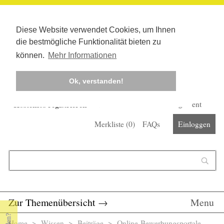
Diese Website verwendet Cookies, um Ihnen
die bestmögliche Funktionalität bieten zu
können.
Mehr Informationen
Ok, verstanden!
Kostenlos registrieren
Newsletter
Corona-Management
Merkliste (
0
)
FAQs
Einloggen
Suchformular
Suche
Zur Themenübersicht
→
Menu
Home
>
Wissen
>
Beiträge
> Online-Bewerbungsportale -