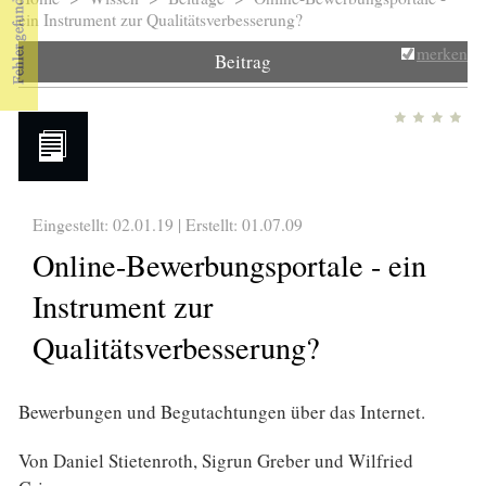
Sie sind hier
ein Instrument zur Qualitätsverbesserung?
merken
Beitrag
Eingestellt: 02.01.19 | Erstellt:
01.07.09
Online-Bewerbungsportale - ein
Instrument zur
Qualitätsverbesserung?
Bewerbungen und Begutachtungen über das Internet.
Von Daniel Stietenroth, Sigrun Greber und Wilfried