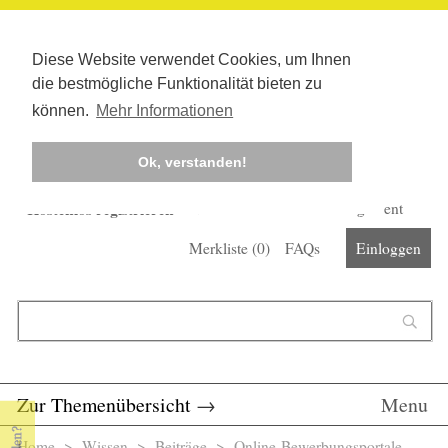
Diese Website verwendet Cookies, um Ihnen
die bestmögliche Funktionalität bieten zu
können.
Mehr Informationen
Ok, verstanden!
Kostenlos registrieren
Newsletter
Corona-Management
Merkliste (
0
)
FAQs
Einloggen
Suchformular
Suche
Zur Themenübersicht
→
Menu
Home
>
Wissen
>
Beiträge
> Online-Bewerbungsportale -