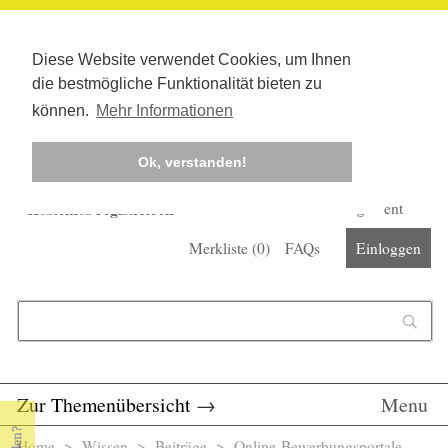
Diese Website verwendet Cookies, um Ihnen
die bestmögliche Funktionalität bieten zu
können.
Mehr Informationen
Ok, verstanden!
Kostenlos registrieren
Newsletter
Corona-Management
Merkliste (
0
)
FAQs
Einloggen
Suchformular
Suche
Zur Themenübersicht
→
Menu
Home
>
Wissen
>
Beiträge
> Online-Bewerbungsportale -