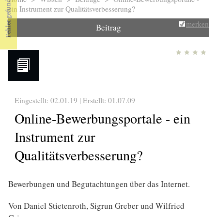
Sie sind hier
ein Instrument zur Qualitätsverbesserung?
merken
Beitrag
Eingestellt: 02.01.19 | Erstellt:
01.07.09
Online-Bewerbungsportale - ein
Instrument zur
Qualitätsverbesserung?
Bewerbungen und Begutachtungen über das Internet.
Von Daniel Stietenroth, Sigrun Greber und Wilfried