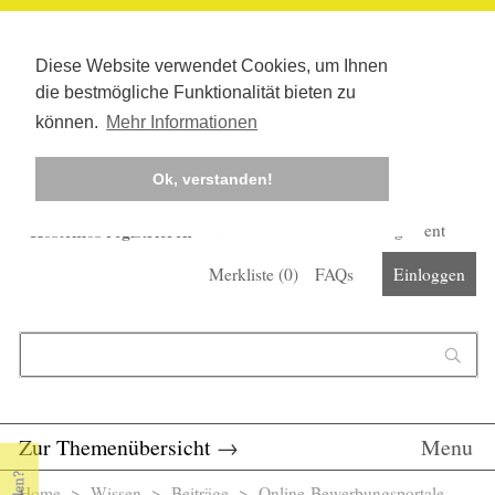
Diese Website verwendet Cookies, um Ihnen
die bestmögliche Funktionalität bieten zu
können.
Mehr Informationen
Ok, verstanden!
Kostenlos registrieren
Newsletter
Corona-Management
Merkliste (
0
)
FAQs
Einloggen
Suchformular
Suche
Zur Themenübersicht
→
Menu
Home
>
Wissen
>
Beiträge
> Online-Bewerbungsportale -