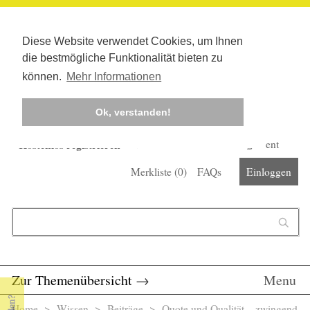
Diese Website verwendet Cookies, um Ihnen
die bestmögliche Funktionalität bieten zu
können.
Mehr Informationen
Ok, verstanden!
Kostenlos registrieren
Newsletter
Corona-Management
Merkliste (
0
)
FAQs
Einloggen
Suchformular
Suche
Zur Themenübersicht
→
Menu
Home
>
Wissen
>
Beiträge
> Quote und Qualität – zwingend