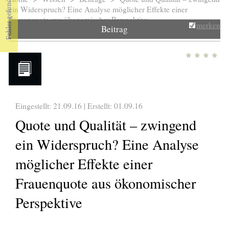
Sie sind hier
ein Widerspruch? Eine Analyse möglicher Effekte einer
Frauenquote aus ökonomischer Perspektive
merken
Beitrag
Eingestellt: 21.09.16 | Erstellt:
01.09.16
Quote und Qualität – zwingend
ein Widerspruch? Eine Analyse
möglicher Effekte einer
Frauenquote aus ökonomischer
Perspektive