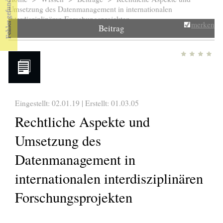
Sie sind hier
Umsetzung des Datenmanagement in internationalen
interdisziplinären Forschungsprojekten
merken
Beitrag
Eingestellt: 02.01.19 | Erstellt:
01.03.05
Rechtliche Aspekte und
Umsetzung des
Datenmanagement in
internationalen interdisziplinären
Forschungsprojekten