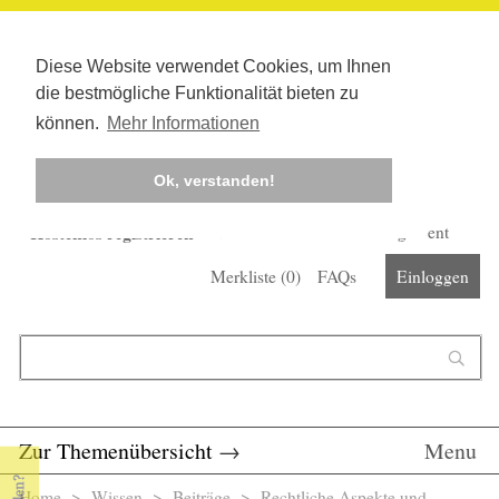
Diese Website verwendet Cookies, um Ihnen
die bestmögliche Funktionalität bieten zu
können.
Mehr Informationen
Ok, verstanden!
Kostenlos registrieren
Newsletter
Corona-Management
Merkliste (
0
)
FAQs
Einloggen
Suchformular
Suche
Zur Themenübersicht
→
Menu
Home
>
Wissen
>
Beiträge
> Rechtliche Aspekte und