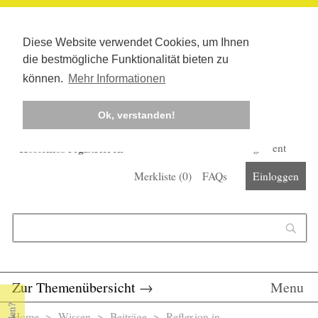
Diese Website verwendet Cookies, um Ihnen
die bestmögliche Funktionalität bieten zu
können.
Mehr Informationen
Ok, verstanden!
Kostenlos registrieren
Newsletter
Corona-Management
Merkliste (
0
)
FAQs
Einloggen
Suchformular
Suche
Zur Themenübersicht
→
Menu
Home
>
Wissen
>
Beiträge
> Reflexion in