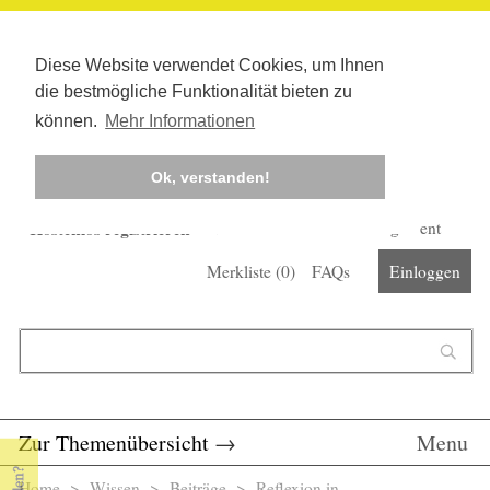
Diese Website verwendet Cookies, um Ihnen
die bestmögliche Funktionalität bieten zu
können.
Mehr Informationen
Ok, verstanden!
Kostenlos registrieren
Newsletter
Corona-Management
Merkliste (
0
)
FAQs
Einloggen
Suchformular
Suche
Zur Themenübersicht
→
Menu
Home
>
Wissen
>
Beiträge
> Reflexion in