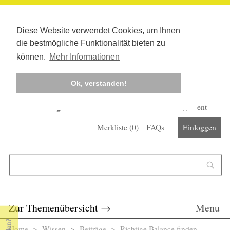
Diese Website verwendet Cookies, um Ihnen
die bestmögliche Funktionalität bieten zu
können.
Mehr Informationen
Ok, verstanden!
Kostenlos registrieren
Newsletter
Corona-Management
Merkliste (
0
)
FAQs
Einloggen
Suchformular
Suche
Zur Themenübersicht
→
Menu
Home
>
Wissen
>
Beiträge
> Richtige Balance finden -