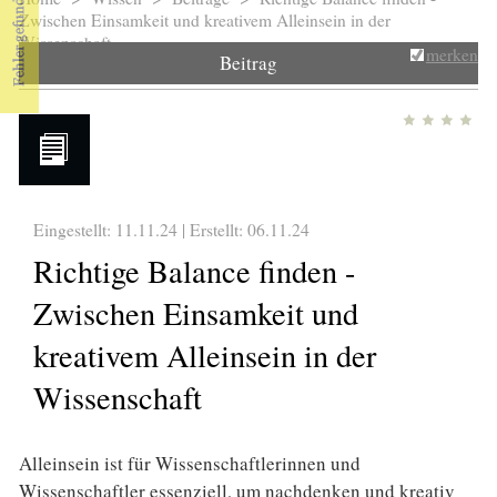
Sie sind hier
Zwischen Einsamkeit und kreativem Alleinsein in der
Wissenschaft
merken
Beitrag
Eingestellt: 11.11.24 | Erstellt:
06.11.24
Richtige Balance finden -
Zwischen Einsamkeit und
kreativem Alleinsein in der
Wissenschaft
Alleinsein ist für Wissenschaftlerinnen und
Wissenschaftler essenziell, um nachdenken und kreativ