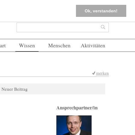
tter
Corona-Management
Merkliste (
0
)
FAQs
Einloggen
Ok, verstanden!
Suchformular
Suche
art
Wissen
Menschen
Aktivitäten
merken
Neuer Beitrag
Ansprechpartner/in