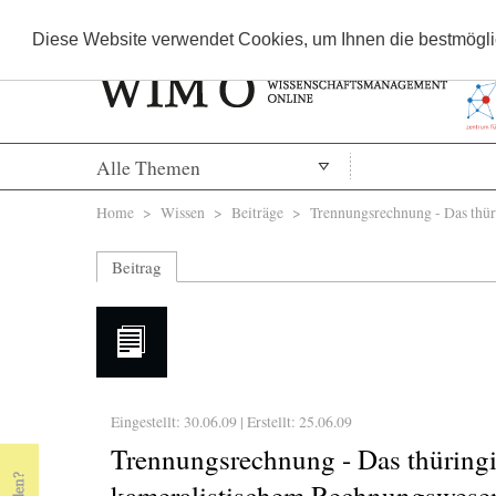
Diese Website verwendet Cookies, um Ihnen die bestmöglic
Alle Themen
Sie sind hier
Home
>
Wissen
>
Beiträge
> Trennungsrechnung - Das thüri
Beitrag
Eingestellt: 30.06.09 | Erstellt:
25.06.09
Trennungsrechnung - Das thüring
kameralistischem Rechnungswese