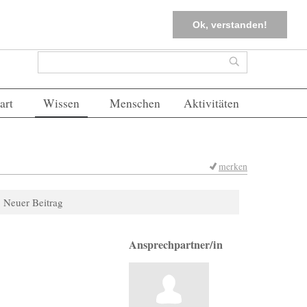
tter
Corona-Management
Merkliste (
0
)
FAQs
Einloggen
Ok, verstanden!
Suchformular
Suche
art
Wissen
Menschen
Aktivitäten
merken
Neuer Beitrag
Ansprechpartner/in