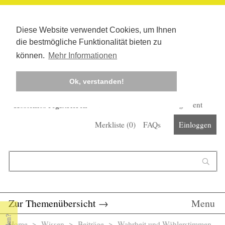
Diese Website verwendet Cookies, um Ihnen
die bestmögliche Funktionalität bieten zu
können.
Mehr Informationen
Ok, verstanden!
Kostenlos registrieren
Newsletter
Corona-Management
Merkliste (
0
)
FAQs
Einloggen
Suchformular
Suche
Zur Themenübersicht
→
Menu
Home
>
Wissen
>
Beiträge
> Wahrheit und Wählerstimmen -