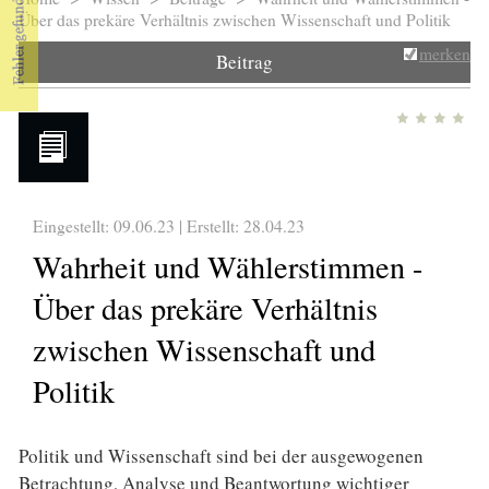
Sie sind hier
Über das prekäre Verhältnis zwischen Wissenschaft und Politik
merken
Beitrag
Eingestellt: 09.06.23 | Erstellt:
28.04.23
Wahrheit und Wählerstimmen -
Über das prekäre Verhältnis
zwischen Wissenschaft und
Politik
Politik und Wissenschaft sind bei der ausgewogenen
Betrachtung, Analyse und Beantwortung wichtiger