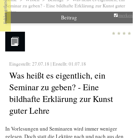
Sie sind hier
Seminar zu geben? - Eine bildhafte Erklärung zur Kunst guter
Lehre
merken
Beitrag
Eingestellt: 27.07.18 | Erstellt:
01.07.18
Was heißt es eigentlich, ein
Seminar zu geben? - Eine
bildhafte Erklärung zur Kunst
guter Lehre
In Vorlesungen und Seminaren wird immer weniger
gelesen. Doch statt die Lektüre nach und nach aus den