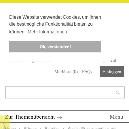
Diese Website verwendet Cookies, um Ihnen
die bestmögliche Funktionalität bieten zu
können.
Mehr Informationen
Ok, verstanden!
Kostenlos registrieren
Newsletter
Corona-Management
Merkliste (
0
)
FAQs
Einloggen
Suchformular
Suche
Zur Themenübersicht
→
Menu
Home
>
Wissen
>
Beiträge
> Was heißt es eigentlich, ein